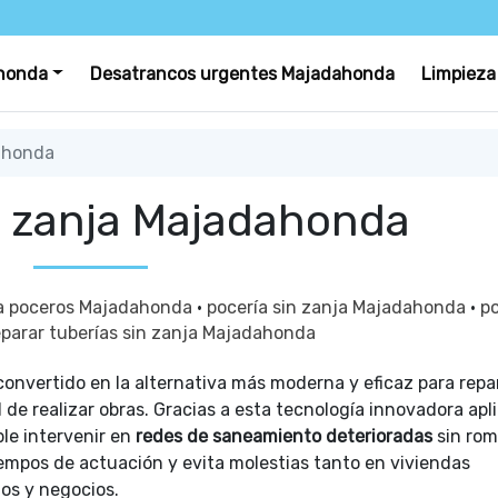
honda
Desatrancos urgentes Majadahonda
Limpieza
ahonda
n zanja Majadahonda
a poceros Majadahonda
·
pocería sin zanja Majadahonda
·
p
eparar tuberías sin zanja Majadahonda
convertido en la alternativa más moderna y eficaz para repar
 de realizar obras. Gracias a esta tecnología innovadora apl
ible intervenir en
redes de saneamiento deterioradas
sin rom
tiempos de actuación y evita molestias tanto en viviendas
os y negocios.