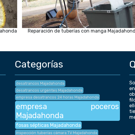
adahonda
Reparación de tuberías con manga Majadahon
Categorías
Q
So
desatrancos Majadahonda
en
desatrancos urgentes Majadahonda
ob
empresa desatrancos 24 horas Majadahonda
fi
empresa poceros
el
ti
Majadahonda
me
fosas sépticas Majadahonda
inspección tuberías cámara TV Majadahonda