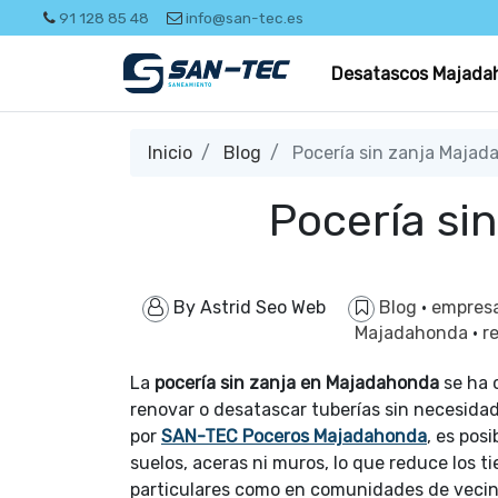
91 128 85 48
info@san-tec.es
Desatascos Majada
Inicio
Blog
Pocería sin zanja Majad
Pocería si
By
Astrid Seo Web
Blog
·
empres
Majadahonda
·
r
La
pocería sin zanja en Majadahonda
se ha 
renovar o desatascar tuberías sin necesidad
por
SAN-TEC Poceros Majadahonda
, es pos
suelos, aceras ni muros, lo que reduce los 
particulares como en comunidades de vecin