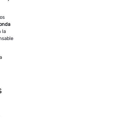
los
honda
 la
nsable
a
s