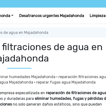
honda
Desatrancos urgentes Majadahonda
Limpieza
nes de agua en Majadahonda
filtraciones de agua en
ajadahonda
iminar humedades Majadahonda
·
reparación filtraciones ag
s agua Majadahonda
·
reparar fugas agua Majadahonda
empresa especailizada en
reparación de filtraciones de agu
ces y duraderas para
eliminar humedades, fugas y pérdidas 
raciones
no solo generan daños estéticos, sino que pueden