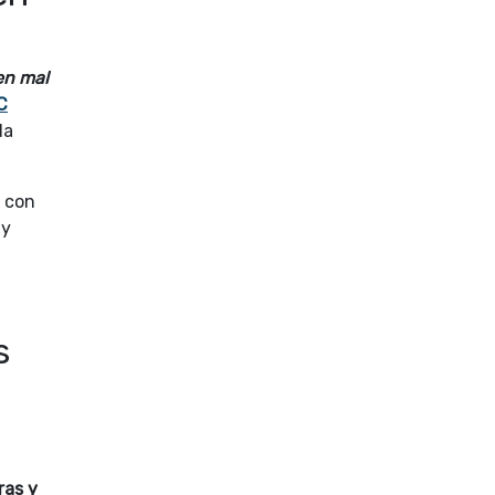
en mal
C
la
r con
 y
s
ras y