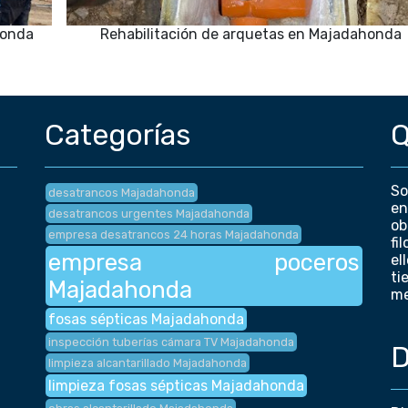
honda
Rehabilitación de arquetas en Majadahonda
Categorías
Q
So
desatrancos Majadahonda
en
desatrancos urgentes Majadahonda
ob
empresa desatrancos 24 horas Majadahonda
fi
empresa poceros
el
ti
Majadahonda
me
fosas sépticas Majadahonda
inspección tuberías cámara TV Majadahonda
D
limpieza alcantarillado Majadahonda
limpieza fosas sépticas Majadahonda