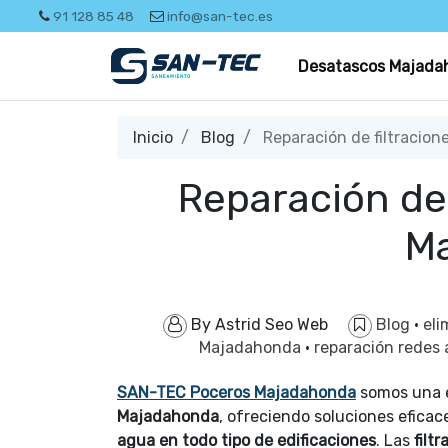
91 128 85 48
info@san-tec.es
Desatascos Majada
Inicio
Blog
Reparación de filtracio
Reparación de 
M
By
Astrid Seo Web
Blog
·
el
Majadahonda
·
reparación rede
SAN-TEC Poceros Majadahonda
somos una 
Majadahonda
, ofreciendo soluciones efica
agua en todo tipo de edificaciones
. Las
filt